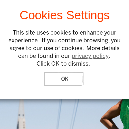
Cookies Settings
关于我们
▶︎
This site uses cookies to enhance your
experience. If you continue browsing, you
agree to our use of cookies. More details
can be found in our
privacy policy
.
Click OK to dismiss.
主页
OK
关于我们
我们的工作